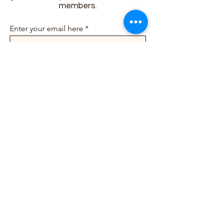
members.
Enter your email here
Sign Up
info@ailunbliss.com
+1 (425)548-5410
+1 (425)542-3046