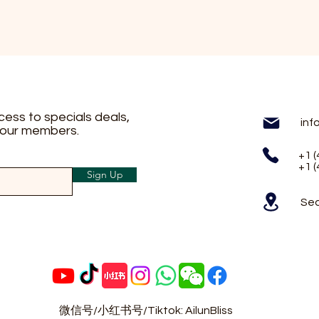
ccess to specials deals,
inf
 our members.
+1 
+1 
Sign Up
Sea
微信号/小红书号/Tiktok: AilunBliss