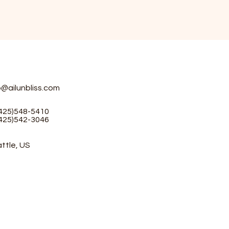
o@ailunbliss.com
(425)548-5410
(425)542-3046
ttle, US