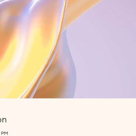
on
0 PM