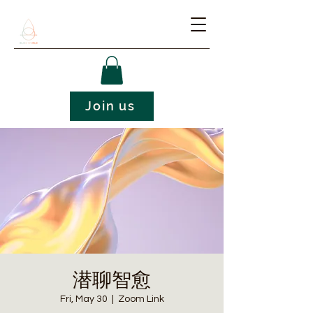
Join us
潜聊智愈
Fri, May 30
  |  
Zoom Link