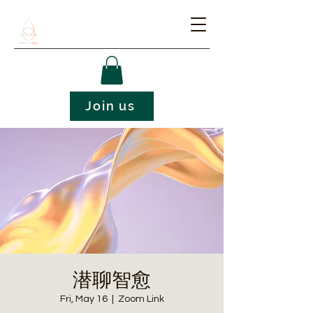
Join us
潜聊智愈
Fri, May 16
  |  
Zoom Link