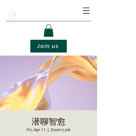
Join us
潜聊智愈
Fri, Apr 11
  |  
Zoom Link