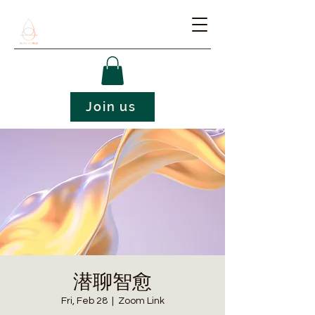
Join us
潜聊智愈
Fri, Feb 28
  |  
Zoom Link